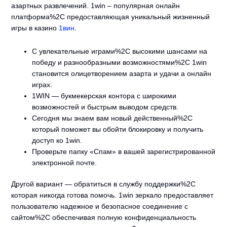
азартных развлечений. 1win – популярная онлайн
платформа%2C предоставляющая уникальный жизненный
игры в казино
1вин
.
С увлекательные играми%2C высокими шансами на
победу и разнообразными возможностями%2C 1win
становится олицетворением азарта и удачи а онлайн
играх.
1WIN — букмекерская контора с широкими
возможностей и быстрым выводом средств.
Сегодня мы знаем вам новый действенный%2C
который поможет вы обойти блокировку и получить
доступ ко 1win.
Проверьте папку «Спам» в вашей зарегистрированной
электронной почте.
Другой вариант — обратиться в службу поддержки%2C
которая никогда готова помочь. 1win зеркало предоставляет
пользователю надежное и безопасное соединение с
сайтом%2C обеспечивая полную конфиденциальность