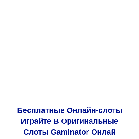
Бесплатные Онлайн-слоты
Играйте В Оригинальные
Слоты Gaminator Онлай