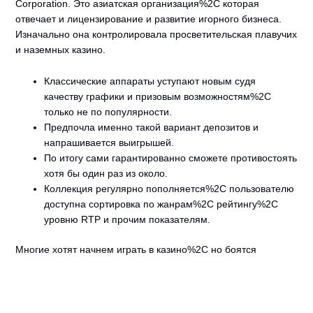
Corporation. Это азиатская организация%2C которая
отвечает и лицензирование и развитие игорного бизнеса.
Изначально она контролировала просветительская плавучих
и наземных казино.
Классические аппараты уступают новым судя
качеству графики и призовым возможностям%2C
только не по популярности.
Предпочла именно такой вариант депозитов и
напрашивается выигрышей.
По итогу сами гарантированно сможете противостоять
хотя бы один раз из около.
Коллекция регулярно пополняется%2C пользователю
доступна сортировка по жанрам%2C рейтингу%2C
уровню RTP и прочим показателям.
Многие хотят начнем играть в казино%2C но боятся
перестраховаться деньгами. Такие приятели могут
пользоваться бесплатными версиями аппаратов ― демо.
Разница заключалась только в ином%2C что пользователь
не тратит деньги.