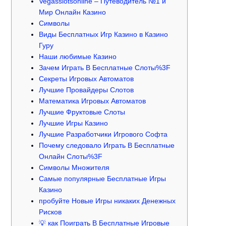
Vegasslotsonline – Путеводитель №1 и
Мир Онлайн Казино
Символы
Виды Бесплатных Игр Казино в Казино
Гуру
Наши любимые Казино
Зачем Играть В Бесплатные Слоты%3F
Секреты Игровых Автоматов
Лучшие Провайдеры Слотов
Математика Игровых Автоматов
Лучшие Фруктовые Слоты
Лучшие Игры Казино
Лучшие Разработчики Игрового Софта
Почему следовало Играть В Бесплатные
Онлайн Слоты%3F
Символы Множителя
Самые популярные Бесплатные Игры
Казино
пробуйте Новые Игры никаких Денежных
Рисков
💡 как Поиграть В Бесплатные Игровые