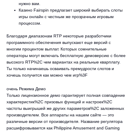
нужно вам.
Казино Fairspin предлагает широкий выбирать слоты
игры онлайн с честным же прозрачным игровым
процессом.
Благодаря диапазонам RTP некоторые разработчики
программного обеспечения выпускают еще версий с
многим процентом выплат. Которых сомнительные
операторы могут включать бесплатную демоверсию с более
высокого RTP%2C чем вариантах на реальные кварплату.
Ты только начинаешь осваивать премудрости слотов и
хочешь получится как можно чем игр%3F
очень Режима Демо
Только лицензионное демо гарантирует полная совпадение
характеристик%2C призовых функций и настроек%2C
частоты выигрышей же других параметров%2C заложенных
производителем. Все аппараты на нашем сайте — это
различные версии от производителя. Название регулятора
расшифровывается как Philippine Amusement and Gaming