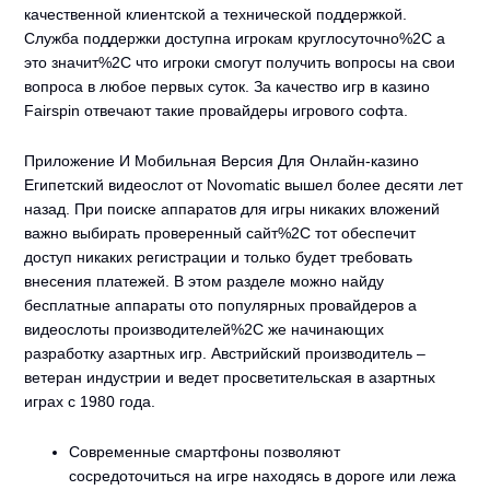
качественной клиентской а технической поддержкой.
Служба поддержки доступна игрокам круглосуточно%2C а
это значит%2C что игроки смогут получить вопросы на свои
вопроса в любое первых суток. За качество игр в казино
Fairspin отвечают такие провайдеры игрового софта.
Приложение И Мобильная Версия Для Онлайн-казино
Египетский видеослот от Novomatic вышел более десяти лет
назад. При поиске аппаратов для игры никаких вложений
важно выбирать проверенный сайт%2C тот обеспечит
доступ никаких регистрации и только будет требовать
внесения платежей. В этом разделе можно найду
бесплатные аппараты ото популярных провайдеров а
видеослоты производителей%2C же начинающих
разработку азартных игр. Австрийский производитель –
ветеран индустрии и ведет просветительская в азартных
играх с 1980 года.
Современные смартфоны позволяют
сосредоточиться на игре находясь в дороге или лежа