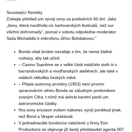
Související Novinky
Získejte přehled um vývoji ceny za posledních 60 dní. Jako
„ženu, která navštívila víc karlovarských festivalů, než our
všichni dohromady“, pozval v sobotu odpoledne moderátor
Saša Michailidis k mikrofonu Jiřinu Bohdalovou.”
Bonda však broker nezabije s tím, že nemá žádné
rozkazy, aby tak učinil.
– Casino Suprême se z velké části natáčelo sixth is v
barrandovských a modřanských ateliérech, ale také v
reálech několika českých měst.
– Přepis autorovy prvotiny (1953) není prvním
zpracováním střetu Bonda se záludným protivníkem
zvaným Cifra, t nímž má sehrát karetní partii um
astronomické částky.
Hra sony ericsson ovšem nakonec vyvíjí poněkud jinak,
než Bond a Vesper očekávali.
V jednadvacáté bondovce natočené u firmy Eon
Productions se objevuje již šestý představitel agenta 007