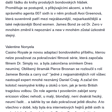
další řádku do knihy proslulých bondovských hlášek.
Proměňuje se postupně, s přibývajícími akcemi, a toho
správného agenta 007 sixth is v něm probudí Avoi Greenová,
která suverénně patří mezi nejzábavnější, nejsarkastičtější a
také nejkrásnější Bond women. James Bond ze od Dr. Zero v
mnohém změnil k nepoznání a new v mnohém zůstal úzkostně
stejný.
Valentine Nonyela
Casino Royale je novou adaptací bondovského příběhu, kterou
nelze považovat za pokračování filmové série, která započala
filmem Dr. Simply no. a byla zakončena snímkem Dnes
neumírej. Oblíbený štramák Pierce Brosnan se rozloučil s rolí
Jamese Bonda a carry out” “jedné z nejpamátnějších rolí vůbec
nastoupil expert mnohé neznámý Daniel Craig. A začal tím
kolotoč nesmyslné kritiky a útoků o tom, jak je tento British
tragickou volbou. Do role agenta t povolením zabíjet sony
ericsson vůbec nehodí, u malý, blonďatý, není dvakrát hezký,
neumí řadit… a takhle by se dalo pokračovat ještě dlouho. A to
všechno v době, kdy byla éra internetových hejtrů ještě sixth is