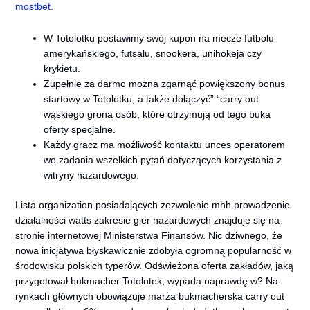
mostbet
.
W Totolotku postawimy swój kupon na mecze futbolu
amerykańskiego, futsalu, snookera, unihokeja czy
krykietu.
Zupełnie za darmo można zgarnąć powiększony bonus
startowy w Totolotku, a także dołączyć” “carry out
wąskiego grona osób, które otrzymują od tego buka
oferty specjalne.
Każdy gracz ma możliwość kontaktu unces operatorem
we zadania wszelkich pytań dotyczących korzystania z
witryny hazardowego.
Lista organization posiadających zezwolenie mhh prowadzenie
działalności watts zakresie gier hazardowych znajduje się na
stronie internetowej Ministerstwa Finansów. Nic dziwnego, że
nowa inicjatywa błyskawicznie zdobyła ogromną popularność w
środowisku polskich typerów. Odświeżona oferta zakładów, jaką
przygotował bukmacher Totolotek, wypada naprawdę w? Na
rynkach głównych obowiązuje marża bukmacherska carry out