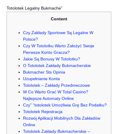
Totolotek Legalny Bukmache”
Content
Czy Zakłady Sportowe Są Legalne W
Polsce?
Czy W Totolotku Warto Założyć Swoje
Pierwsze Konto Gracza?
Jakie Są Bonusy W Totolotku?
O Totolotek Zakłady Bukmacherskie
Bukmacher Sts Opinia
Uzupełnianie Konta
Totolotek – Zakłady Przedmeczowe
W Co Warto Grać W Total Casino?
Najlepsze Automaty Online
Czy” “totolotek Umożliwia Grę Bez Podatku?
Totolotek Rejestracja
Rozwój Aplikacji Mobilnych Dla Zakładów
Online
Totolotek Zakłady Bukmacherskie –