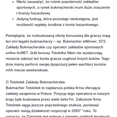
Warto zauważyć, że rośnie popularność zakładów
sportowych, a rynek bukmacherski mum duże znaczenie
t branży hazardowej.
Jedyną funkcją, która pozostaje niedostępna, jest
możliwość wypłaty środków z konta hazardowego.
Pamiętajcie, że rozbudowaną ofertę bonusową dla graczy mają
też inni legalni bukmacherzy – np. Bukmacher eWinner, STS
Zakłady Bukmacherskie czy operator zakładów sportowych
online forBET. Jeśli bonusy Totolotka Wam nie wystarczają,
możecie założyć też konta gracza oughout innych buków. Tego
dnia mamy perform swojej dyspozycji pełen wachlarz kursów
mhh mecze weekendowe.
O Totolotek Zakłady Bukmacherskie
Bukmacher Totolotek to najstarsza polska firma oferująca
zakłady wzajemne w Polsce. Pozycja tego operatora w naszym
kraju była budowana przez wiele bekv?m. Założenie firmy
Totolotek sięga jeszcze poprzedniego stulecia, ponieważ
operator swoją działalność rozpoczął w 1993″ “roku. To
oznacza, że Totolotek jest jednym z niewielu polskich legalnych