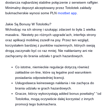
dostarcza najbardziej stabilne połączenie z serwisem raffgier.
Minimalny depozyt akceptowany przez Totolotek zakłady
bukmacherskie wynosi some PLN
mostbet app
.
Jakie Są Bonusy W Totolotku?
Wchodząc na ich stronę i szukając zdarzeń to była 1 wielka
masakra.. Niestety po różnych upgrade’ach, interfejs strony
oraz aplikacji mobilnej zszedł na psy. Przez ten wzgląd,
korzystałem bardziej z punktów naziemnych, których swoją
drogą zaczynało być co raz mniej. Nie nakłaniamy ani nie
zachęcamy do brania udziału t grach hazardowych.
Co istotne, niemieckie regulacje dotyczą również
zakładów on-line, które są legalne pod warunkiem
posiadania odpowiedniej licencji.
Usługodawca keineswegs nakłania i nie zachęca do
brania udziału w grach hazardowych.
Gracze, którzy wykorzystają added bonus powitalny” “od
Totolotka, mogą oczywiście dalej korzystać z innych
promocji tego bukmachera.