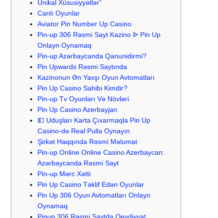
Unikal Xüsusiyyətlər”
Canlı Oyunlar
Aviator Pin Number Up Casino
Pin-up 306 Rəsmi Sayt Kazino ᐉ Pin Up
Onlayn Oynamaq
Pin-up Azərbaycanda Qanunidirmi?
Pin Upwards Rəsmi Saytında
Kazinonun Ən Yaxşı Oyun Avtomatları
Pin Up Casino Sahibi Kimdir?
Pin-up Tv Oyunları Və Növləri
Pin Up Casino Azerbayjan
💵 Uduşları Karta Çıxarmaqla Pin Up
Casino-də Real Pulla Oynayın
Şirkət Haqqında Rəsmi Məlumat
Pin-up Online Online Casino Azerbaycan:
Azərbaycanda Rəsmi Sayt
Pin-up Mərc Xətti
Pin Up Casino Təklif Edən Oyunlar
Pin Up 306 Oyun Avtomatları Onlayn
Oynamaq
Pinup 306 Rəsmi Saytda Qeydiyyat