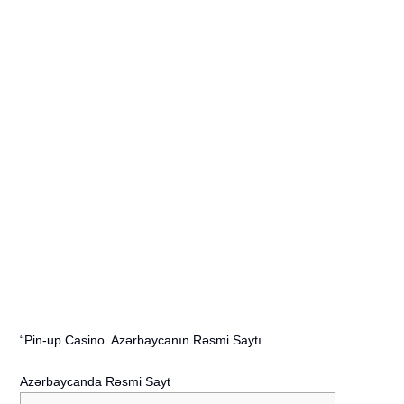
“Pin-up Casino ️ Azərbaycanın Rəsmi Saytı
Azərbaycanda Rəsmi Sayt