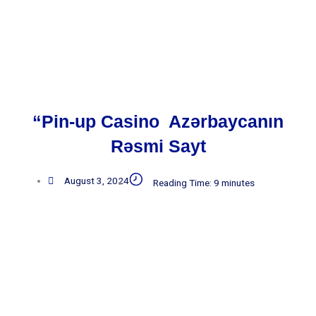
“Pin-up Casino ️ Azərbaycanın
Rəsmi Sayt
August 3, 2024
Reading Time: 9 minutes