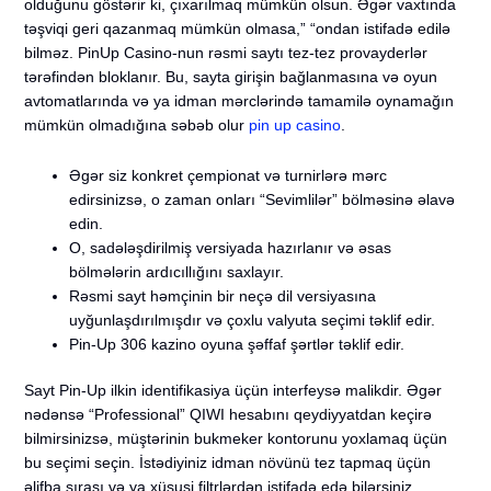
olduğunu göstərir ki, çıxarılmaq mümkün olsun. Əgər vaxtında
təşviqi geri qazanmaq mümkün olmasa,” “ondan istifadə edilə
bilməz. PinUp Casino-nun rəsmi saytı tez-tez provayderlər
tərəfindən bloklanır. Bu, sayta girişin bağlanmasına və oyun
avtomatlarında və ya idman mərclərində tamamilə oynamağın
mümkün olmadığına səbəb olur
pin up casino
.
Əgər siz konkret çempionat və turnirlərə mərc
edirsinizsə, o zaman onları “Sevimlilər” bölməsinə əlavə
edin.
O, sadələşdirilmiş versiyada hazırlanır və əsas
bölmələrin ardıcıllığını saxlayır.
Rəsmi sayt həmçinin bir neçə dil versiyasına
uyğunlaşdırılmışdır və çoxlu valyuta seçimi təklif edir.
Pin-Up 306 kazino oyuna şəffaf şərtlər təklif edir.
Sayt Pin-Up ilkin identifikasiya üçün interfeysə malikdir. Əgər
nədənsə “Professional” QIWI hesabını qeydiyyatdan keçirə
bilmirsinizsə, müştərinin bukmeker kontorunu yoxlamaq üçün
bu seçimi seçin. İstədiyiniz idman növünü tez tapmaq üçün
əlifba sırası və ya xüsusi filtrlərdən istifadə edə bilərsiniz.